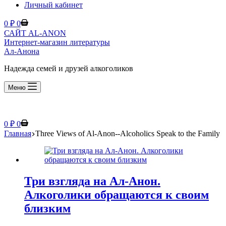
Личный кабинет
Корзина
0
₽
0
САЙТ AL-ANON
Интернет-магазин литературы
Ал-Анона
Надежда семей и друзей алкоголиков
Меню
Корзина
0
₽
0
Главная
Three Views of Al-Anon--Alcoholics Speak to the Family
Три взгляда на Ал-Анон.
Алкоголики обращаются к своим
близким