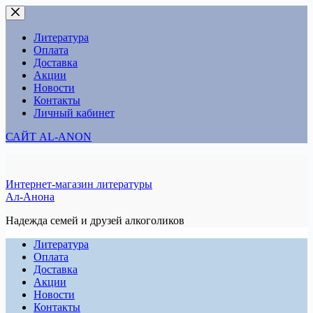
Перейти
к
сути
Литература
Оплата
Доставка
Акции
Новости
Контакты
Личный кабинет
САЙТ AL-ANON
Интернет-магазин литературы
Ал-Анона
Надежда семей и друзей алкоголиков
Литература
Оплата
Доставка
Акции
Новости
Контакты