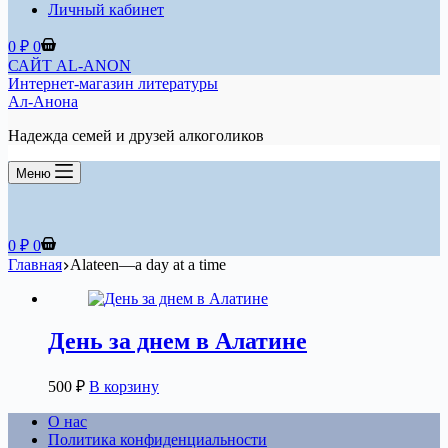
Личный кабинет
Корзина
0
₽
0
САЙТ AL-ANON
Интернет-магазин литературы
Ал-Анона
Надежда семей и друзей алкоголиков
Меню
Корзина
0
₽
0
Главная
Alateen—a day at a time
День за днем в Алатине
500
₽
В корзину
О нас
Политика конфиденциальности