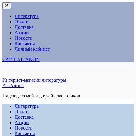
Перейти
к
сути
Литература
Оплата
Доставка
Акции
Новости
Контакты
Личный кабинет
САЙТ AL-ANON
Интернет-магазин литературы
Ал-Анона
Надежда семей и друзей алкоголиков
Литература
Оплата
Доставка
Акции
Новости
Контакты