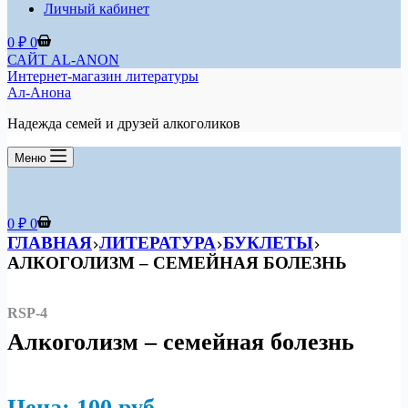
Личный кабинет
Корзина
0
₽
0
САЙТ AL-ANON
Интернет-магазин литературы
Ал-Анона
Надежда семей и друзей алкоголиков
Меню
Корзина
0
₽
0
ГЛАВНАЯ
ЛИТЕРАТУРА
БУКЛЕТЫ
АЛКОГОЛИЗМ – СЕМЕЙНАЯ БОЛЕЗНЬ
RSP-4
Алкоголизм – семейная болезнь
Цена: 100
р
уб.