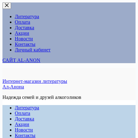
Перейти
к
сути
Литература
Оплата
Доставка
Акции
Новости
Контакты
Личный кабинет
САЙТ AL-ANON
Интернет-магазин литературы
Ал-Анона
Надежда семей и друзей алкоголиков
Литература
Оплата
Доставка
Акции
Новости
Контакты