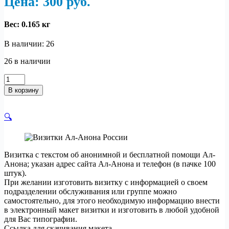
Цена: 300
р
уб.
Вес:
0.165 кг
В наличии: 26
26 в наличии
Количество
товара
В корзину
Визитки
Ал-
Анона
🔍
России
Визитка с текстом об анонимной и бесплатной помощи Ал-
Анона; указан адрес сайта Ал-Анона и телефон (в пачке 100
штук).
При желании изготовить визитку с информацией о своем
подразделении обслуживания или группе можно
самостоятельно, для этого необходимую информацию внести
в электронный макет визитки и изготовить в любой удобной
для Вас типографии.
Ссылка для скачивания макета