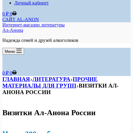
Личный кабинет
Корзина
0
₽
0
САЙТ AL-ANON
Интернет-магазин литературы
Ал-Анона
Надежда семей и друзей алкоголиков
Меню
Корзина
0
₽
0
ГЛАВНАЯ
ЛИТЕРАТУРА
ПРОЧИЕ
МАТЕРИАЛЫ ДЛЯ ГРУПП
ВИЗИТКИ АЛ-
АНОНА РОССИИ
Визитки Ал-Анона России