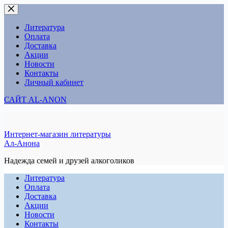
Перейти
к
сути
Литература
Оплата
Доставка
Акции
Новости
Контакты
Личный кабинет
САЙТ AL-ANON
Интернет-магазин литературы
Ал-Анона
Надежда семей и друзей алкоголиков
Литература
Оплата
Доставка
Акции
Новости
Контакты