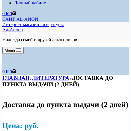
Личный кабинет
Корзина
0
₽
0
САЙТ AL-ANON
Интернет-магазин литературы
Ал-Анона
Надежда семей и друзей алкоголиков
Меню
Корзина
0
₽
0
ГЛАВНАЯ
ЛИТЕРАТУРА
ДОСТАВКА ДО
ПУНКТА ВЫДАЧИ (2 ДНЕЙ)
Доставка до пункта выдачи (2 дней)
Цена:
р
уб.