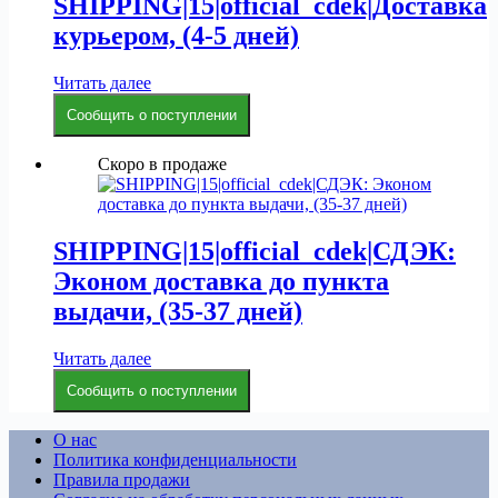
SHIPPING|15|official_cdek|Доставка
курьером, (4-5 дней)
Читать далее
Сообщить о поступлении
Скоро в продаже
SHIPPING|15|official_cdek|СДЭК:
Эконом доставка до пункта
выдачи, (35-37 дней)
Читать далее
Сообщить о поступлении
О нас
Политика конфиденциальности
Правила продажи