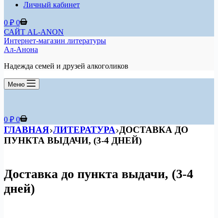
Личный кабинет
Корзина
0
₽
0
САЙТ AL-ANON
Интернет-магазин литературы
Ал-Анона
Надежда семей и друзей алкоголиков
Меню
Корзина
0
₽
0
ГЛАВНАЯ
ЛИТЕРАТУРА
ДОСТАВКА ДО
ПУНКТА ВЫДАЧИ, (3-4 ДНЕЙ)
Доставка до пункта выдачи, (3-4
дней)