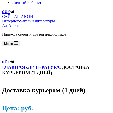
Личный кабинет
Корзина
0
₽
0
САЙТ AL-ANON
Интернет-магазин литературы
Ал-Анона
Надежда семей и друзей алкоголиков
Меню
Корзина
0
₽
0
ГЛАВНАЯ
ЛИТЕРАТУРА
ДОСТАВКА
КУРЬЕРОМ (1 ДНЕЙ)
Доставка курьером (1 дней)
Цена:
р
уб.