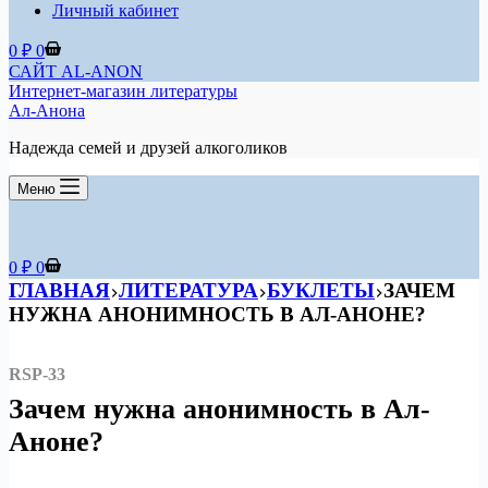
Личный кабинет
Корзина
0
₽
0
САЙТ AL-ANON
Интернет-магазин литературы
Ал-Анона
Надежда семей и друзей алкоголиков
Меню
Корзина
0
₽
0
ГЛАВНАЯ
ЛИТЕРАТУРА
БУКЛЕТЫ
ЗАЧЕМ
НУЖНА АНОНИМНОСТЬ В АЛ-АНОНЕ?
RSP-33
Зачем нужна анонимность в Ал-
Аноне?