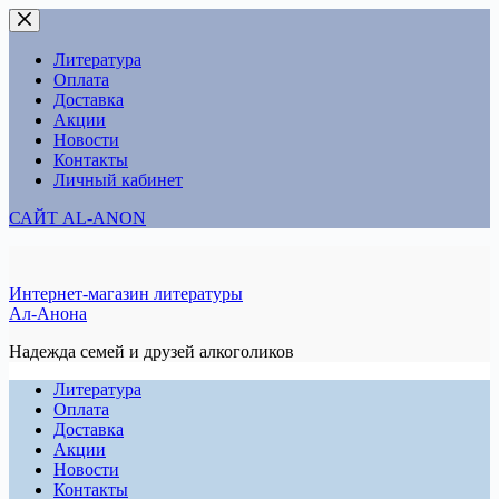
Перейти
к
сути
Литература
Оплата
Доставка
Акции
Новости
Контакты
Личный кабинет
САЙТ AL-ANON
Интернет-магазин литературы
Ал-Анона
Надежда семей и друзей алкоголиков
Литература
Оплата
Доставка
Акции
Новости
Контакты