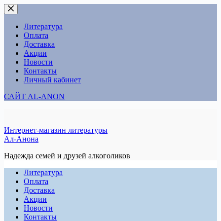
Перейти
к
сути
Литература
Оплата
Доставка
Акции
Новости
Контакты
Личный кабинет
САЙТ AL-ANON
Интернет-магазин литературы
Ал-Анона
Надежда семей и друзей алкоголиков
Литература
Оплата
Доставка
Акции
Новости
Контакты