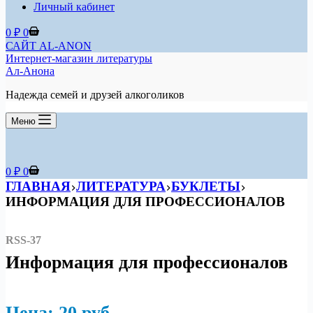
Личный кабинет
Корзина
0
₽
0
САЙТ AL-ANON
Интернет-магазин литературы
Ал-Анона
Надежда семей и друзей алкоголиков
Меню
Корзина
0
₽
0
ГЛАВНАЯ
ЛИТЕРАТУРА
БУКЛЕТЫ
ИНФОРМАЦИЯ ДЛЯ ПРОФЕССИОНАЛОВ
RSS-37
Информация для профессионалов
Цена: 20
р
уб.