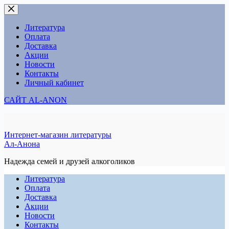
Перейти
к
сути
Литература
Оплата
Доставка
Акции
Новости
Контакты
Личный кабинет
САЙТ AL-ANON
Интернет-магазин литературы
Ал-Анона
Надежда семей и друзей алкоголиков
Литература
Оплата
Доставка
Акции
Новости
Контакты