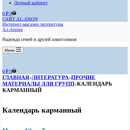
Личный кабинет
Корзина
0
₽
0
САЙТ AL-ANON
Интернет-магазин литературы
Ал-Анона
Надежда семей и друзей алкоголиков
Меню
Корзина
0
₽
0
ГЛАВНАЯ
ЛИТЕРАТУРА
ПРОЧИЕ
МАТЕРИАЛЫ ДЛЯ ГРУПП
КАЛЕНДАРЬ
КАРМАННЫЙ
Календарь карманный