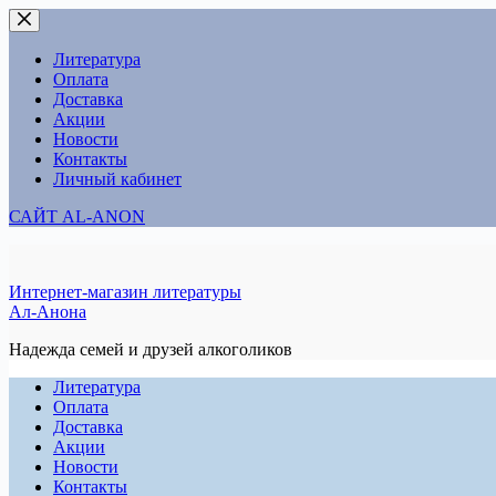
Перейти
к
сути
Литература
Оплата
Доставка
Акции
Новости
Контакты
Личный кабинет
САЙТ AL-ANON
Интернет-магазин литературы
Ал-Анона
Надежда семей и друзей алкоголиков
Литература
Оплата
Доставка
Акции
Новости
Контакты