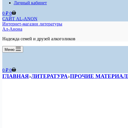
Личный кабинет
Корзина
0
₽
0
САЙТ AL-ANON
Интернет-магазин литературы
Ал-Анона
Надежда семей и друзей алкоголиков
Меню
Корзина
0
₽
0
ГЛАВНАЯ
ЛИТЕРАТУРА
ПРОЧИЕ МАТЕРИАЛ