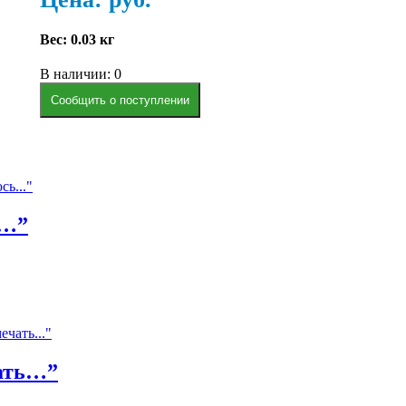
Вес:
0.03 кг
В наличии: 0
Сообщить о поступлении
ь…”
чать…”