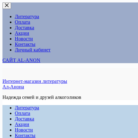
Перейти
к
сути
Литература
Оплата
Доставка
Акции
Новости
Контакты
Личный кабинет
САЙТ AL-ANON
Интернет-магазин литературы
Ал-Анона
Надежда семей и друзей алкоголиков
Литература
Оплата
Доставка
Акции
Новости
Контакты