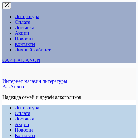
Перейти
к
сути
Литература
Оплата
Доставка
Акции
Новости
Контакты
Личный кабинет
САЙТ AL-ANON
Интернет-магазин литературы
Ал-Анона
Надежда семей и друзей алкоголиков
Литература
Оплата
Доставка
Акции
Новости
Контакты