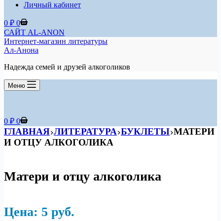
Личный кабинет
Корзина
0
₽
0
САЙТ AL-ANON
Интернет-магазин литературы
Ал-Анона
Надежда семей и друзей алкоголиков
Меню
Корзина
0
₽
0
ГЛАВНАЯ
ЛИТЕРАТУРА
БУКЛЕТЫ
МАТЕРИ
И ОТЦУ АЛКОГОЛИКА
Матери и отцу алкоголика
Цена: 5
р
уб.