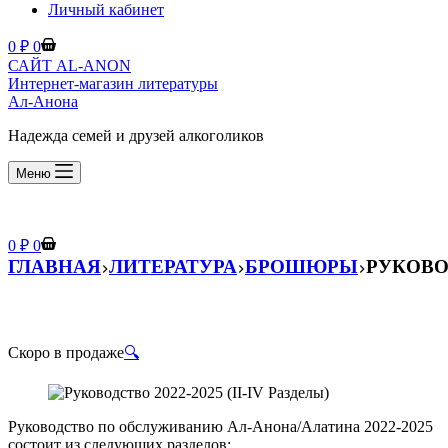
Личный кабинет
Корзина
0
₽
0
САЙТ AL-ANON
Интернет-магазин литературы
Ал-Анона
Надежда семей и друзей алкоголиков
Меню
Корзина
0
₽
0
ГЛАВНАЯ
ЛИТЕРАТУРА
БРОШЮРЫ
РУКОВОД
Скоро в продаже
🔍
Руководство по обслуживанию Ал-Анона/Алатина 2022-2025
состоит из следующих разделов: