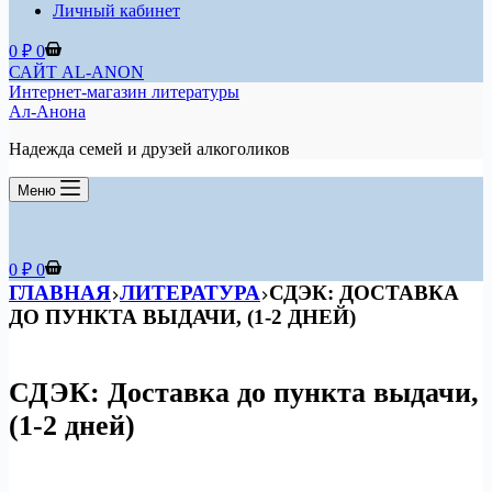
Личный кабинет
Корзина
0
₽
0
САЙТ AL-ANON
Интернет-магазин литературы
Ал-Анона
Надежда семей и друзей алкоголиков
Меню
Корзина
0
₽
0
ГЛАВНАЯ
ЛИТЕРАТУРА
СДЭК: ДОСТАВКА
ДО ПУНКТА ВЫДАЧИ, (1-2 ДНЕЙ)
СДЭК: Доставка до пункта выдачи,
(1-2 дней)