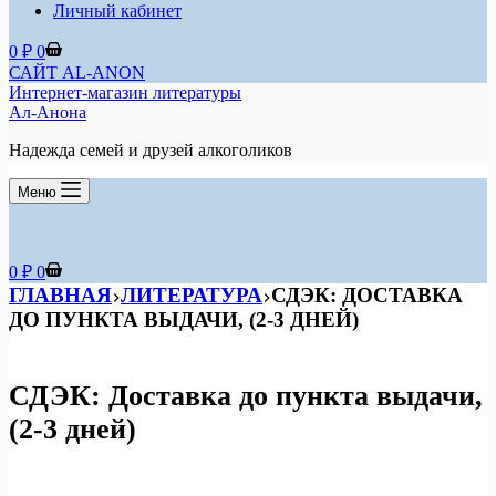
Личный кабинет
Корзина
0
₽
0
САЙТ AL-ANON
Интернет-магазин литературы
Ал-Анона
Надежда семей и друзей алкоголиков
Меню
Корзина
0
₽
0
ГЛАВНАЯ
ЛИТЕРАТУРА
СДЭК: ДОСТАВКА
ДО ПУНКТА ВЫДАЧИ, (2-3 ДНЕЙ)
СДЭК: Доставка до пункта выдачи,
(2-3 дней)