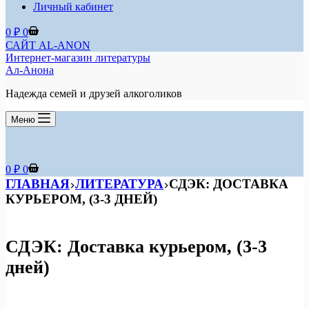
Личный кабинет
Корзина
0
₽
0
САЙТ AL-ANON
Интернет-магазин литературы
Ал-Анона
Надежда семей и друзей алкоголиков
Меню
Корзина
0
₽
0
ГЛАВНАЯ
ЛИТЕРАТУРА
СДЭК: ДОСТАВКА
КУРЬЕРОМ, (3-3 ДНЕЙ)
СДЭК: Доставка курьером, (3-3
дней)