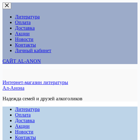
Перейти
к
сути
Литература
Оплата
Доставка
Акции
Новости
Контакты
Личный кабинет
САЙТ AL-ANON
Интернет-магазин литературы
Ал-Анона
Надежда семей и друзей алкоголиков
Литература
Оплата
Доставка
Акции
Новости
Контакты