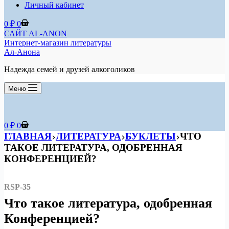
Личный кабинет
Корзина
0
₽
0
САЙТ AL-ANON
Интернет-магазин литературы
Ал-Анона
Надежда семей и друзей алкоголиков
Меню
Корзина
0
₽
0
ГЛАВНАЯ
ЛИТЕРАТУРА
БУКЛЕТЫ
ЧТО
ТАКОЕ ЛИТЕРАТУРА, ОДОБРЕННАЯ
КОНФЕРЕНЦИЕЙ?
RSP-35
Что такое литература, одобренная
Конференцией?