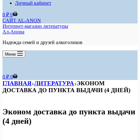
Личный кабинет
Корзина
0
₽
0
САЙТ AL-ANON
Интернет-магазин литературы
Ал-Анона
Надежда семей и друзей алкоголиков
Меню
Корзина
0
₽
0
ГЛАВНАЯ
ЛИТЕРАТУРА
ЭКОНОМ
ДОСТАВКА ДО ПУНКТА ВЫДАЧИ (4 ДНЕЙ)
Эконом доставка до пункта выдачи
(4 дней)