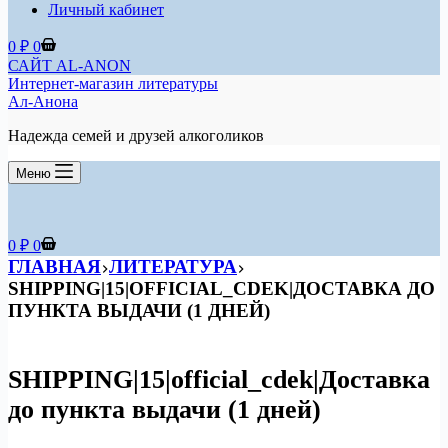
Личный кабинет
Корзина
0
₽
0
САЙТ AL-ANON
Интернет-магазин литературы
Ал-Анона
Надежда семей и друзей алкоголиков
Меню
Корзина
0
₽
0
ГЛАВНАЯ
ЛИТЕРАТУРА
SHIPPING|15|OFFICIAL_CDEK|ДОСТАВКА ДО
ПУНКТА ВЫДАЧИ (1 ДНЕЙ)
SHIPPING|15|official_cdek|Доставка
до пункта выдачи (1 дней)