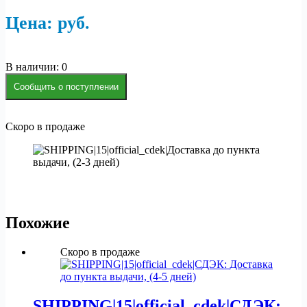
Цена:
р
уб.
В наличии: 0
Сообщить о поступлении
Скоро в продаже
Похожие
Скоро в продаже
SHIPPING|15|official_cdek|СДЭК: