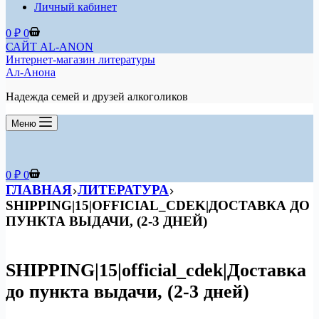
Личный кабинет
Корзина
0
₽
0
САЙТ AL-ANON
Интернет-магазин литературы
Ал-Анона
Надежда семей и друзей алкоголиков
Меню
Корзина
0
₽
0
ГЛАВНАЯ
ЛИТЕРАТУРА
SHIPPING|15|OFFICIAL_CDEK|ДОСТАВКА ДО
ПУНКТА ВЫДАЧИ, (2-3 ДНЕЙ)
SHIPPING|15|official_cdek|Доставка
до пункта выдачи, (2-3 дней)