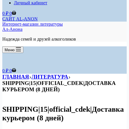
Личный кабинет
Корзина
0
₽
0
САЙТ AL-ANON
Интернет-магазин литературы
Ал-Анона
Надежда семей и друзей алкоголиков
Меню
Корзина
0
₽
0
ГЛАВНАЯ
ЛИТЕРАТУРА
SHIPPING|15|OFFICIAL_CDEK|ДОСТАВКА
КУРЬЕРОМ (8 ДНЕЙ)
SHIPPING|15|official_cdek|Доставка
курьером (8 дней)