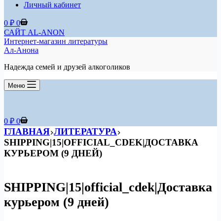
Личный кабинет
Корзина
0
₽
0
САЙТ AL-ANON
Интернет-магазин литературы
Ал-Анона
Надежда семей и друзей алкоголиков
Меню
Корзина
0
₽
0
ГЛАВНАЯ
ЛИТЕРАТУРА
SHIPPING|15|OFFICIAL_CDEK|ДОСТАВКА
КУРЬЕРОМ (9 ДНЕЙ)
SHIPPING|15|official_cdek|Доставка
курьером (9 дней)