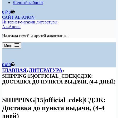
Личный кабинет
Корзина
0
₽
0
САЙТ AL-ANON
Интернет-магазин литературы
Ал-Анона
Надежда семей и друзей алкоголиков
Меню
Корзина
0
₽
0
ГЛАВНАЯ
ЛИТЕРАТУРА
SHIPPING|15|OFFICIAL_CDEK|СДЭК:
ДОСТАВКА ДО ПУНКТА ВЫДАЧИ, (4-4 ДНЕЙ)
SHIPPING|15|official_cdek|СДЭК:
Доставка до пункта выдачи, (4-4
дней)