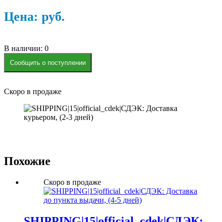
Цена:
р
уб.
В наличии: 0
Сообщить о поступлении
Скоро в продаже
Похожие
Скоро в продаже
SHIPPING|15|official_cdek|СДЭК: