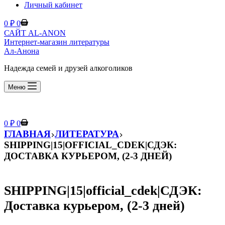
Личный кабинет
Корзина
0
₽
0
САЙТ AL-ANON
Интернет-магазин литературы
Ал-Анона
Надежда семей и друзей алкоголиков
Меню
Корзина
0
₽
0
ГЛАВНАЯ
ЛИТЕРАТУРА
SHIPPING|15|OFFICIAL_CDEK|СДЭК:
ДОСТАВКА КУРЬЕРОМ, (2-3 ДНЕЙ)
SHIPPING|15|official_cdek|СДЭК:
Доставка курьером, (2-3 дней)