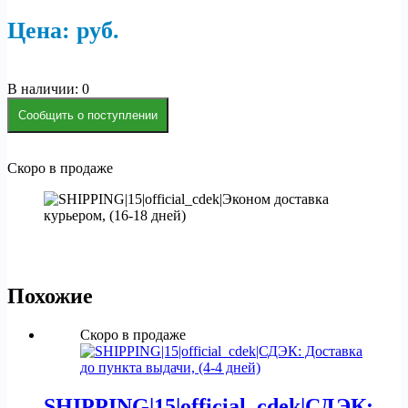
Цена:
р
уб.
В наличии: 0
Сообщить о поступлении
Скоро в продаже
Похожие
Скоро в продаже
SHIPPING|15|official_cdek|СДЭК: