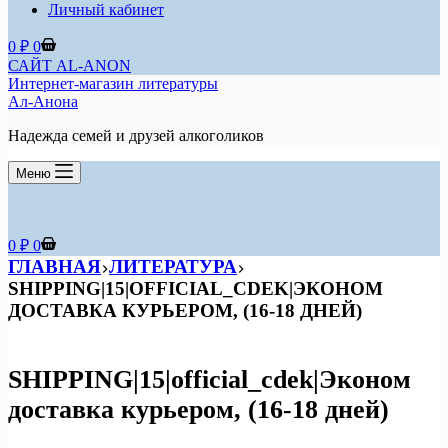
Личный кабинет
Корзина
0
₽
0
САЙТ AL-ANON
Интернет-магазин литературы
Ал-Анона
Надежда семей и друзей алкоголиков
Меню
Корзина
0
₽
0
ГЛАВНАЯ
ЛИТЕРАТУРА
SHIPPING|15|OFFICIAL_CDEK|ЭКОНОМ
ДОСТАВКА КУРЬЕРОМ, (16-18 ДНЕЙ)
SHIPPING|15|official_cdek|Эконом
доставка курьером, (16-18 дней)