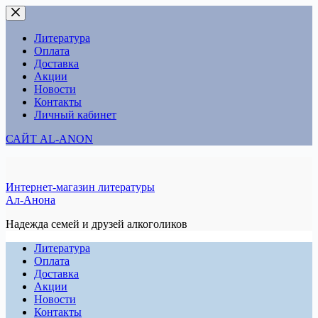
Перейти
к
сути
Литература
Оплата
Доставка
Акции
Новости
Контакты
Личный кабинет
САЙТ AL-ANON
Интернет-магазин литературы
Ал-Анона
Надежда семей и друзей алкоголиков
Литература
Оплата
Доставка
Акции
Новости
Контакты