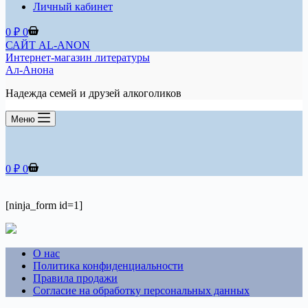
Личный кабинет
Корзина
0
₽
0
САЙТ AL-ANON
Интернет-магазин литературы
Ал-Анона
Надежда семей и друзей алкоголиков
Меню
Корзина
0
₽
0
[ninja_form id=1]
О нас
Политика конфиденциальности
Правила продажи
Согласие на обработку персональных данных