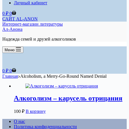
Личный кабинет
Корзина
0
₽
0
САЙТ AL-ANON
Интернет-магазин литературы
Ал-Анона
Надежда семей и друзей алкоголиков
Меню
Корзина
0
₽
0
Главная
Alcoholism, a Merry-Go-Round Named Denial
Алкоголизм – карусель отрицания
100
₽
В корзину
О нас
Политика конфиденциальности