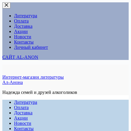
Перейти
к
сути
Литература
Оплата
Доставка
Акции
Новости
Контакты
Личный кабинет
САЙТ AL-ANON
Интернет-магазин литературы
Ал-Анона
Надежда семей и друзей алкоголиков
Литература
Оплата
Доставка
Акции
Новости
Контакты