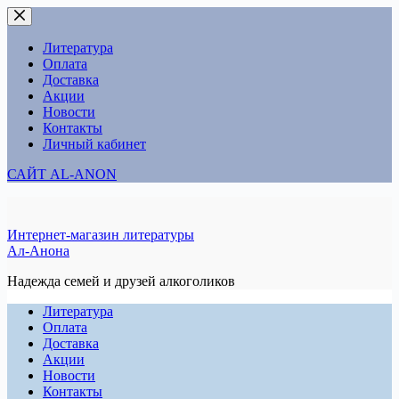
Перейти
к
сути
Литература
Оплата
Доставка
Акции
Новости
Контакты
Личный кабинет
САЙТ AL-ANON
Интернет-магазин литературы
Ал-Анона
Надежда семей и друзей алкоголиков
Литература
Оплата
Доставка
Акции
Новости
Контакты