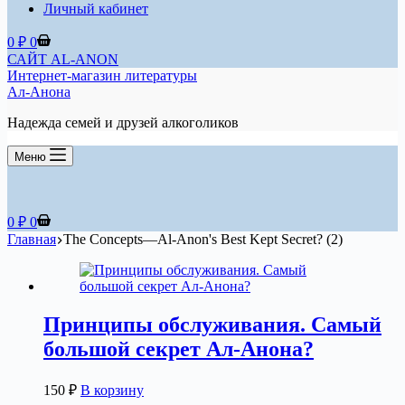
Личный кабинет
Корзина
0
₽
0
САЙТ AL-ANON
Интернет-магазин литературы
Ал-Анона
Надежда семей и друзей алкоголиков
Меню
Корзина
0
₽
0
Главная
The Concepts—Al-Anon's Best Kept Secret? (2)
Принципы обслуживания. Самый
большой секрет Ал-Анона?
150
₽
В корзину