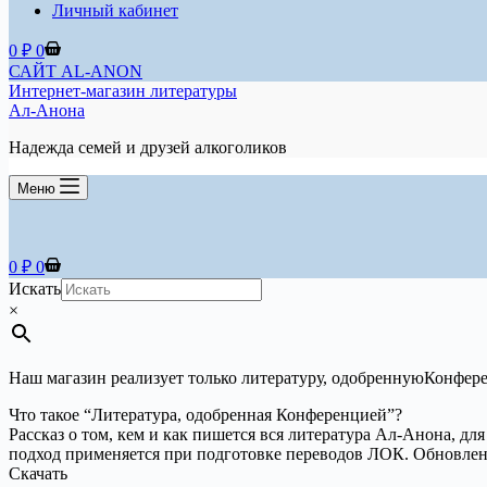
Личный кабинет
Корзина
0
₽
0
САЙТ AL-ANON
Интернет-магазин литературы
Ал-Анона
Надежда семей и друзей алкоголиков
Меню
Корзина
0
₽
0
Искать
×
Наш магазин реализует только литературу, одобреннуюКонф
Что такое “Литература, одобренная Конференцией”?
Рассказ о том, кем и как пишется вся литература Ал-Анона, д
подход применяется при подготовке переводов ЛОК. Обновлен
Скачать