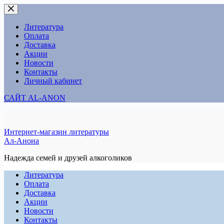
Перейти
к
сути
Литература
Оплата
Доставка
Акции
Новости
Контакты
Личный кабинет
САЙТ AL-ANON
Интернет-магазин литературы
Ал-Анона
Надежда семей и друзей алкоголиков
Литература
Оплата
Доставка
Акции
Новости
Контакты