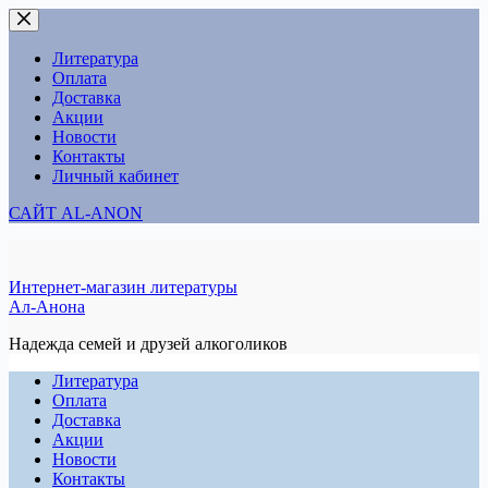
Перейти
к
сути
Литература
Оплата
Доставка
Акции
Новости
Контакты
Личный кабинет
САЙТ AL-ANON
Интернет-магазин литературы
Ал-Анона
Надежда семей и друзей алкоголиков
Литература
Оплата
Доставка
Акции
Новости
Контакты