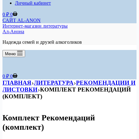
Личный кабинет
Корзина
0
₽
0
САЙТ AL-ANON
Интернет-магазин литературы
Ал-Анона
Надежда семей и друзей алкоголиков
Меню
Корзина
0
₽
0
ГЛАВНАЯ
ЛИТЕРАТУРА
РЕКОМЕНДАЦИИ И
ЛИСТОВКИ
КОМПЛЕКТ РЕКОМЕНДАЦИЙ
(КОМПЛЕКТ)
Комплект Рекомендаций
(комплект)